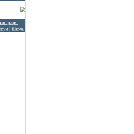
гистрация
орум
Школа