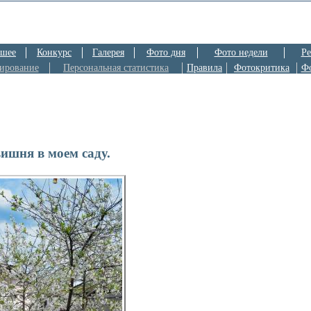
шее
Конкурс
Галерея
Фото дня
Фото недели
Ре
ирование
Персональная статистика
Правила
Фотокритика
Ф
вишня в моем саду.