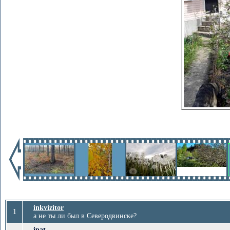
inkvizitor
1
а не ты ли был в Северодвинске?
ipat