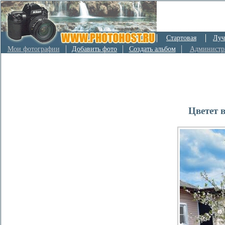
Стартовая
Луч
Мои фотографии
Добавить фото
Создать альбом
Администр
Цветет 