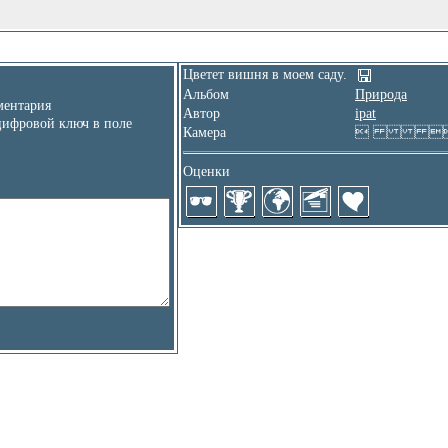
Цветет вишня в моем саду.
Альбом
Природа
ентария
Автор
ipat
цифровой ключ в поле
Камера
 
Оценки