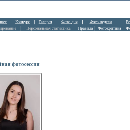
шее
Конкурс
Галерея
Фото дня
Фото недели
Ре
ирование
Персональная статистика
Правила
Фотокритика
Ф
ная фотосессия