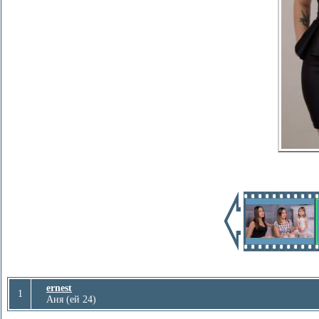
ernest
1
Аня (ей 24)