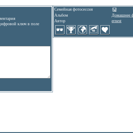
Семейная фотосессия
Альбом
Домашнее 
ентария
Автор
ernest
цифровой ключ в поле