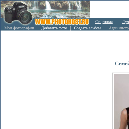
Стартовая
Луч
Мои фотографии
Добавить фото
Создать альбом
Администр
Семей