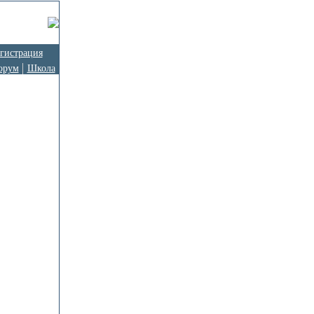
гистрация
орум
Школа