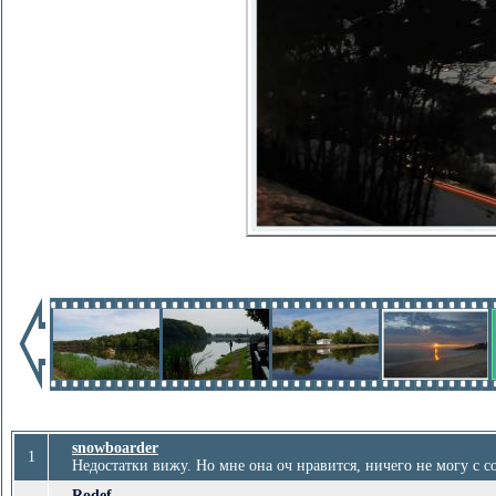
snowboarder
1
Недостатки вижу. Но мне она оч нравится, ничего не могу с соб
Rodef