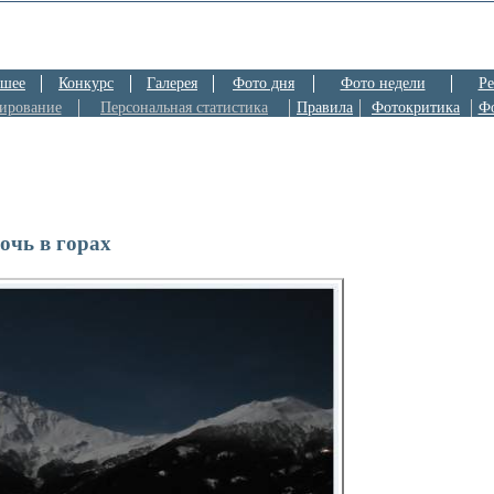
шее
Конкурс
Галерея
Фото дня
Фото недели
Ре
ирование
Персональная статистика
Правила
Фотокритика
Ф
очь в горах