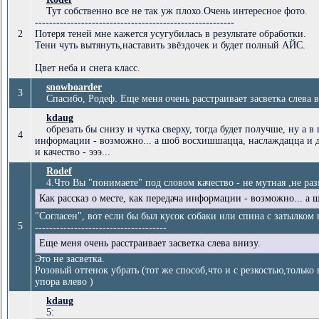
Тут собственно все не так уж плохо.Очень интересное фото.
--------------------------------------------------------
2
Потеря теней мне кажется усугубилась в результате обработки.
Тени чуть вытянуть,наставить звёздочек и будет полный АЙС.
Цвет неба и снега класс.
snowboarder
3
Спасибо, Родеф. Еще меня очень расстраивает засветка слева в
kdaug
обрезать бы снизу и чутка сверху, тогда будет получше, ну а в ц
4
информации - возможно... а шоб восхишшацца, наслаждацца и дума
и качество - эээ...
Rodef
4.Что Вы "понимаете" под словом качество - не мутная ,не раз
Как рассказ о месте, как передача информации - возможно... а ш
"Согласен", вот если бы был кусок собаки или спина с затылком в
5
-------------------------------------
Еще меня очень расстраивает засветка слева внизу.
Это не засветка.
Розовый оттенок убрать (тот же способ,что и с резкостью,тольк
упора влево )
kdaug
5: