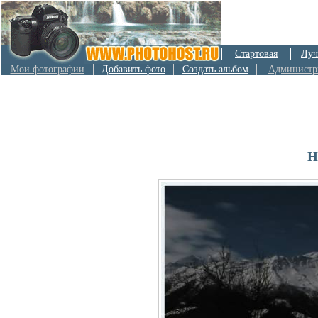
Стартовая
Луч
Мои фотографии
Добавить фото
Создать альбом
Администр
Н