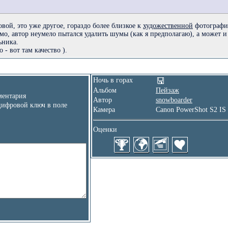
овой, это уже другое, гораздо более близкое к
художественной
фотографи
имо, автор неумело пытался удалить шумы (как я предполагаю), а может и
ьника.
 - вот там качество ).
Ночь в горах
Альбом
Пейзаж
ентария
Автор
snowboarder
цифровой ключ в поле
Камера
Canon PowerShot S2 IS
Оценки