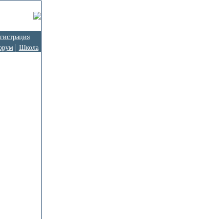
гистрация
орум
Школа