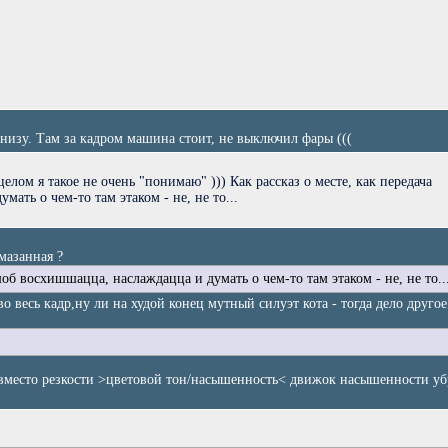
низу. Там за кадром машина стоит, не выключил фары (((
елом я такое не очень "понимаю" ))) Как рассказ о месте, как передача
ть о чем-то там этаком - не, не то...
мазанная ?
об восхишшацца, наслаждацца и думать о чем-то там этаком - не, не то..
о весь кадр,ну ли на худой конец мутный силуэт кота - тогда дело друго
о вместо резкости >цветовой тон/насышенность< движок насышенности уб