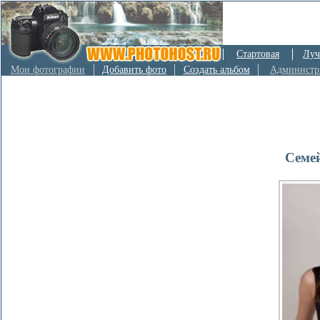
Стартовая
Луч
Мои фотографии
Добавить фото
Создать альбом
Администр
Семей