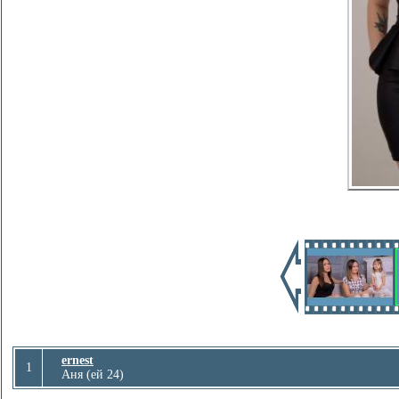
ernest
1
Аня (ей 24)