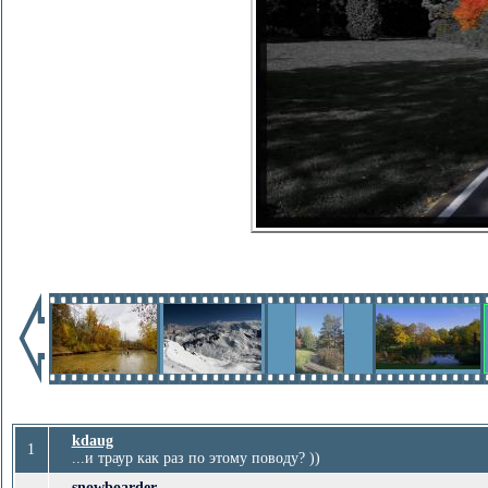
kdaug
1
...и траур как раз по этому поводу? ))
snowboarder