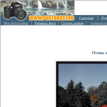
Стартовая
Луч
Мои фотографии
Добавить фото
Создать альбом
Администр
Осень 