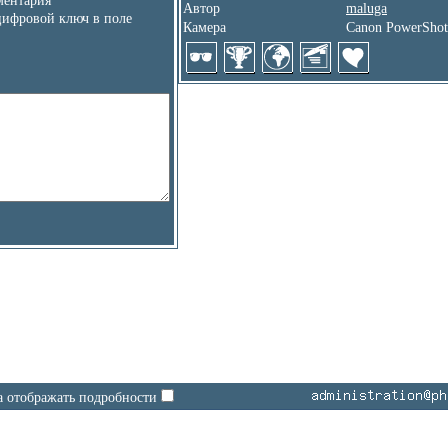
ентария
Автор
maluga
цифровой ключ в поле
Камера
Canon PowerShot
а отображать подробности