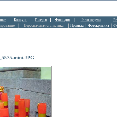
шее
Конкурс
Галерея
Фото дня
Фото недели
Ре
ирование
Персональная статистика
Правила
Фотокритика
Ф
5575-mini.JPG