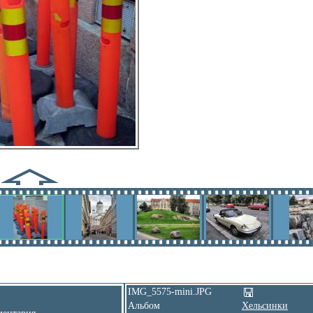
IMG_5575-mini.JPG
Альбом
Хельсинки