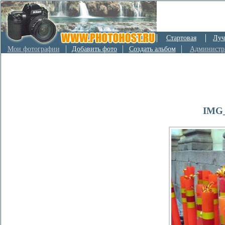
Стартовая
Луч
Мои фотографии
Добавить фото
Создать альбом
Администр
IMG_