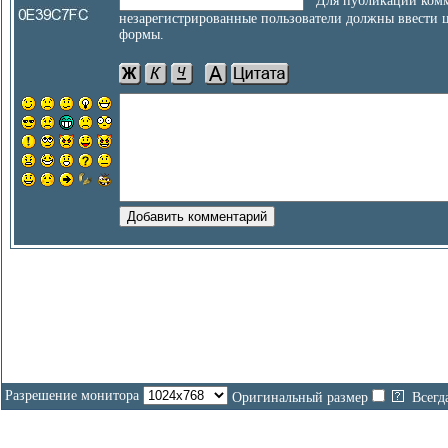
Для публикации комм
незарегистрированные пользователи должны ввести 
формы.
Разрешение монитора
Оригинальный размер
Всегд