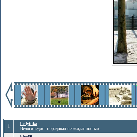
bedyinka
1
Велосипедист порадовал неожиданностью...
kleo59