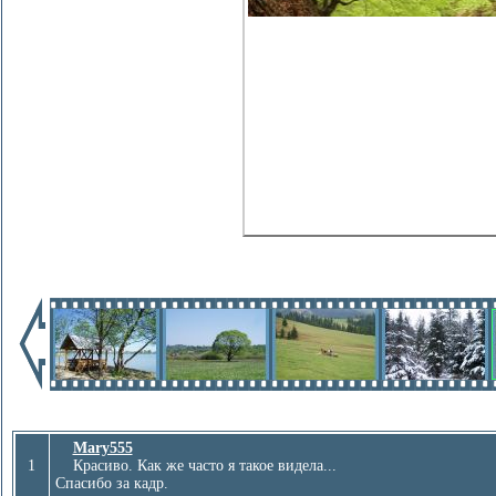
Mary555
1
Красиво. Как же часто я такое видела...
Спасибо за кадр.