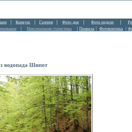
шее
Конкурс
Галерея
Фото дня
Фото недели
Ре
ирование
Персональная статистика
Правила
Фотокритика
Ф
из водопада Шипот