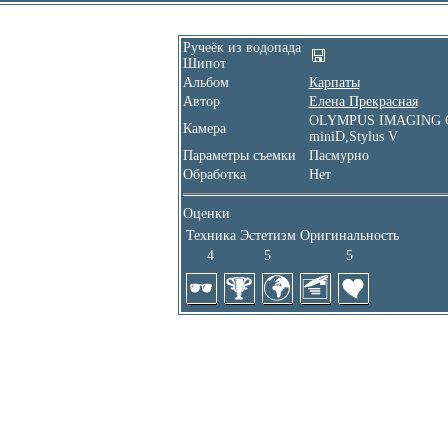
Ручеёк из водопада
Шипот
Альбом
Карпаты
Автор
Елена Прекрасная
OLYMPUS IMAGING C
Камера
miniD,Stylus V
Параметры съемки
Пасмурно
Обработка
Нет
Оценки
Техника
Эстетизм
Оригинальность
4
5
5