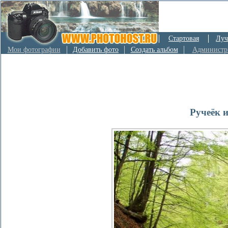
Стартовая
Луч
Мои фотографии
Добавить фото
Создать альбом
Администр
Ручеёк 