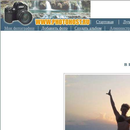
Стартовая
Луч
Мои фотографии
Добавить фото
Создать альбом
Администр
в