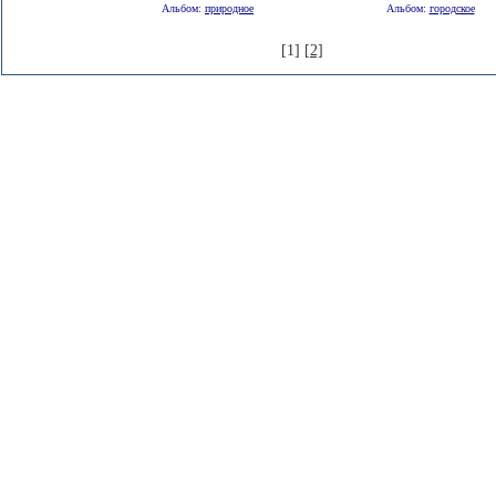
Альбом:
природное
Альбом:
городское
[1]
[2]