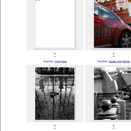
*
*
Альбом:
городское
Альбом:
жизнь предметов
*
*