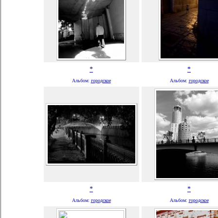
*
*
Альбом:
городское
Альбом:
городское
*
*
Альбом:
городское
Альбом:
городское