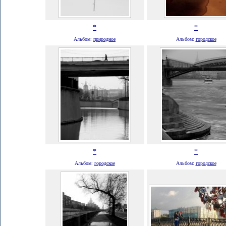
*
*
Альбом:
природное
Альбом:
городское
*
*
Альбом:
городское
Альбом:
городское