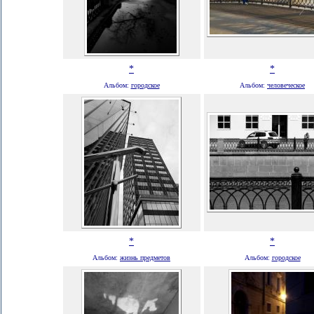
*
*
Альбом:
городское
Альбом:
человеческое
*
*
Альбом:
жизнь предметов
Альбом:
городское