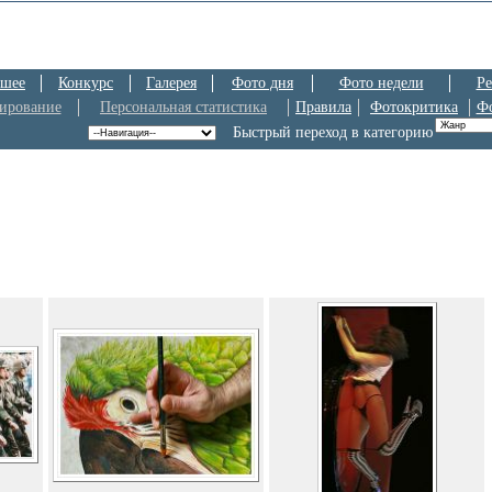
шее
Конкурс
Галерея
Фото дня
Фото недели
Ре
ирование
Персональная статистика
Правила
Фотокритика
Ф
Быстрый переход в категорию