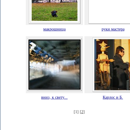
макрошница
руки мастера
вниз, к свету...
Карлос и Б.
[1]
[2]