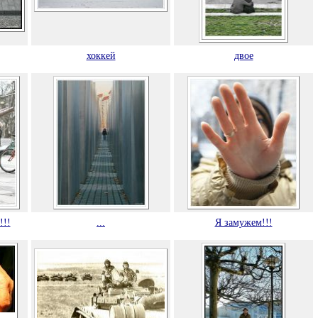
хоккей
двое
!!!
...
Я замужем!!!