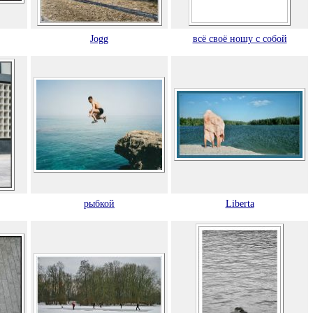
Jogg
всё своё ношу с собой
рыбкой
Liberta