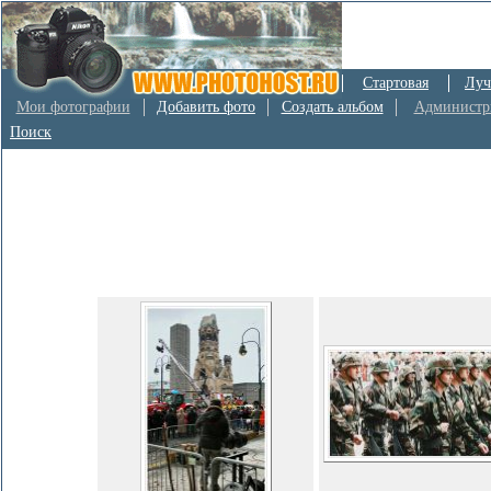
Стартовая
Луч
Мои фотографии
Добавить фото
Создать альбом
Администр
Поиск