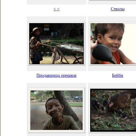
< <
Стволы
Продавщица орешков
Бейби