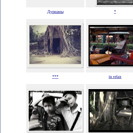
Дурианы
*
***
in relax