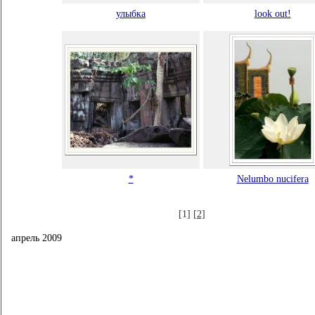
улыбка
look out!
*
Nelumbo nucifera
[1]
[2]
апрель 2009