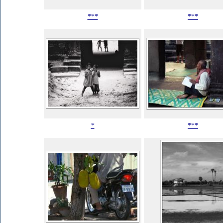
***
***
*
***