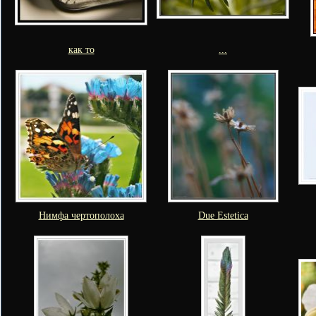
как то
...
Нимфа чертополоха
Due Estetica