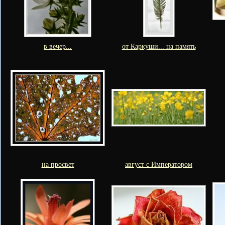
в вечер...
от Каркуши... на память
на просвет
август с Императором