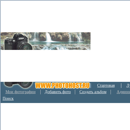
Стартовая
Л
Мои фотографии
Добавить фото
Создать альбом
Админи
Поиск