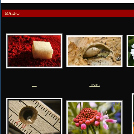
МАКРО
---
нечто