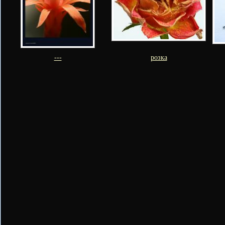
---
розка