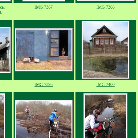
сь,
IMG 7367
IMG 7368
.
IMG 7395
IMG 7400