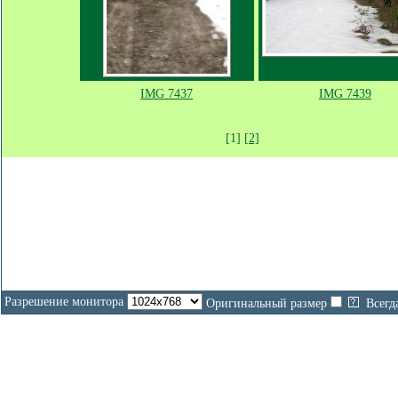
IMG 7437
IMG 7439
[1]
[2]
Разрешение монитора
Оригинальный размер
Всегд