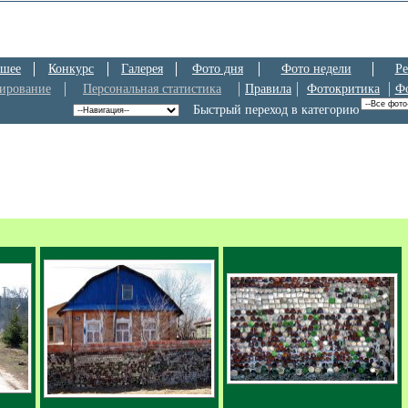
шее
Конкурс
Галерея
Фото дня
Фото недели
Ре
ирование
Персональная статистика
Правила
Фотокритика
Ф
Быстрый переход в категорию