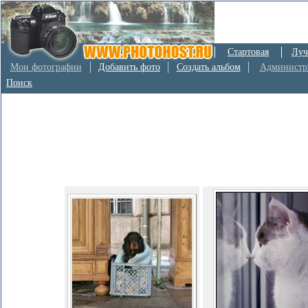
Стартовая
Луч
Мои фотографии
Добавить фото
Создать альбом
Администр
Поиск