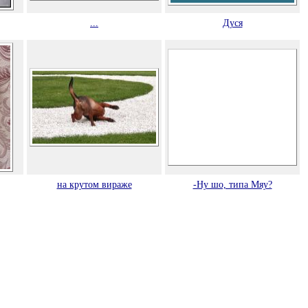
...
Дуся
на крутом вираже
-Ну шо, типа Мяу?