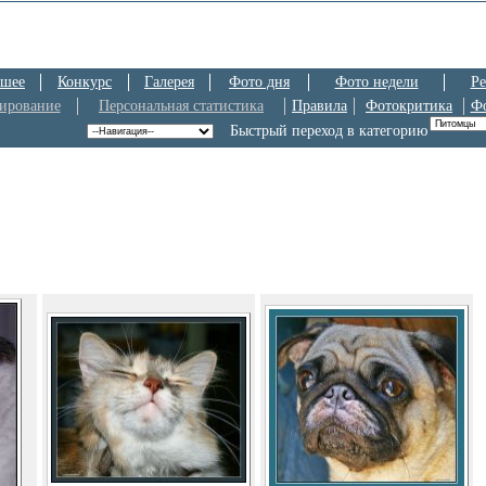
шее
Конкурс
Галерея
Фото дня
Фото недели
Ре
ирование
Персональная статистика
Правила
Фотокритика
Ф
Быстрый переход в категорию