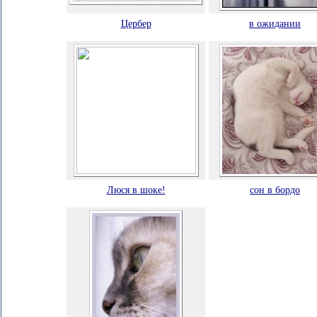
Цербер
в ожидании
Люся в шоке!
сон в бордо