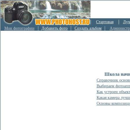
Стартовая
Луч
Мои фотографии
Добавить фото
Создать альбом
Администр
Школа начи
Справочник основ
Выбираем фотоапп
Как устроен объек
Какая камера лучш
Основы композиц
Фотошкола на сайте ФотоХост.ру поможет Вам правильно освоит