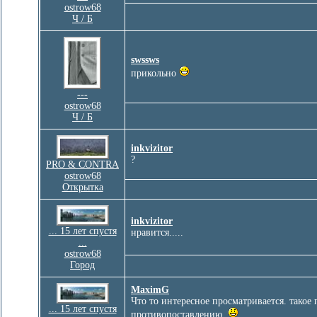
ostrow68
Ч / Б
swssws
прикольно
---
ostrow68
Ч / Б
inkvizitor
?
PRO & CONTRA
ostrow68
Открытка
inkvizitor
... 15 лет спустя
нравится.....
...
ostrow68
Город
MaximG
Что то интересное просматривается. такое
... 15 лет спустя
противопоставлению.