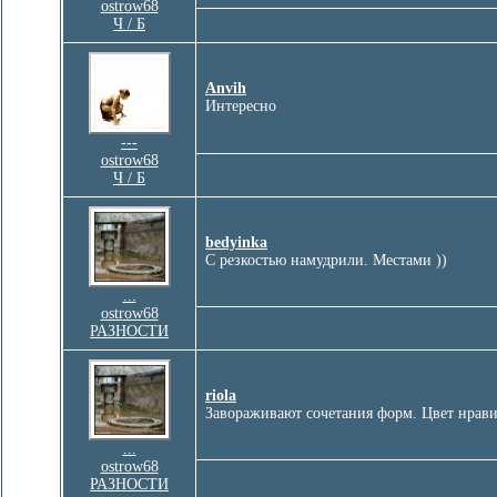
ostrow68
Ч / Б
Anvih
Интересно
---
ostrow68
Ч / Б
bedyinka
С резкостью намудрили. Местами ))
...
ostrow68
РАЗНОСТИ
riola
Завораживают сочетания форм. Цвет нрави
...
ostrow68
РАЗНОСТИ