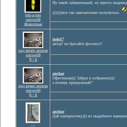
Ну такой забавненький, ну просто инд
)))))))все так замечательно получилось
tete-а-tete
ostrow68
Животные
inde17
автор! не бросайте фотохост!
под вечер апреля
ostrow68
Ч / Б
anchar
Офигенная))) Забрал в избранное)))
а почему прощальный?
под вечер апреля
ostrow68
Ч / Б
anchar
Дай папиросочку))) из свадебного наверно
---