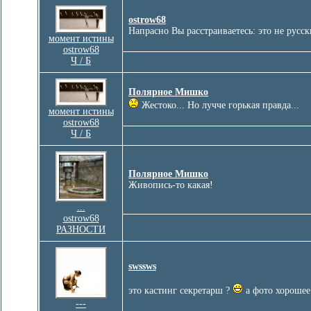
ostrow68
Напрасно Вы расстраиваетесь: это не русски
момент истины
ostrow68
Ч / Б
Полярное Мишко
Жестоко... Но лучче горькая правда...
момент истины
ostrow68
Ч / Б
Полярное Мишко
Живопись-то какая!
...
ostrow68
РАЗНОСТИ
swssws
это кастинг секретарш ?
а фото хороше
---