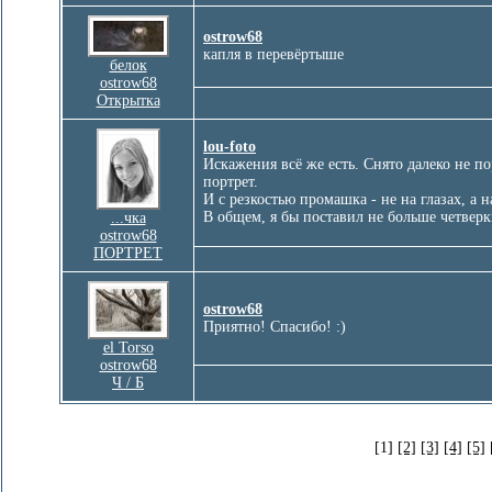
ostrow68
капля в перевёртыше
белок
ostrow68
Открытка
lou-foto
Искажения всё же есть. Снято далеко не 
портрет.
И с резкостью промашка - не на глазах, а н
В общем, я бы поставил не больше четверки
...чка
ostrow68
ПОРТРЕТ
ostrow68
Приятно! Спасибо! :)
el Torso
ostrow68
Ч / Б
[1]
[2]
[3]
[4]
[5]