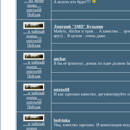
... на дворе
А колоть кто будет?!!
дрова ...
ostrow68
Пейзаж
Дмитрий "SMD" Кузьмин
Мабуть, Ahchar и прав.... А качество.... 
... и чайный
ярус)... В целом - очень даже...
домик ...
ostrow68
Пейзаж
anchar
... и чайный
Я бы её флипнул, домик по идее должен бы
домик ...
ostrow68
Пейзаж
ostrow68
... и чайный
И как зарезано качество, аргументируйте 
домик ...
ostrow68
Пейзаж
bedyinka
... и чайный
Увы, качество зарезано. И композиция неуд
домик ...