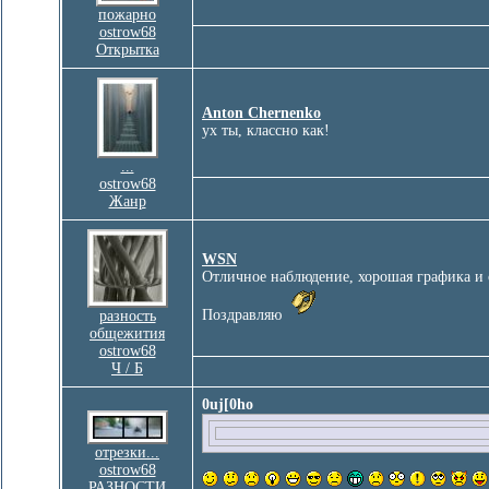
пожарно
ostrow68
Открытка
Anton Chernenko
ух ты, классно как!
...
ostrow68
Жанр
WSN
Отличное наблюдение, хорошая графика и 
Поздравляю
разность
общежития
ostrow68
Ч / Б
0uj[0ho
отрезки...
ostrow68
РАЗНОСТИ