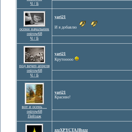
Ч / Б
yari21
И я добавлю
осени начальник
ostrow68
Ч / Б
yari21
Крутооооо
под вечер апреля
ostrow68
Ч / Б
yari21
Красиво!
вот и осень ...
ostrow68
Пейзаж
zzzXPYCTAJIbzzz