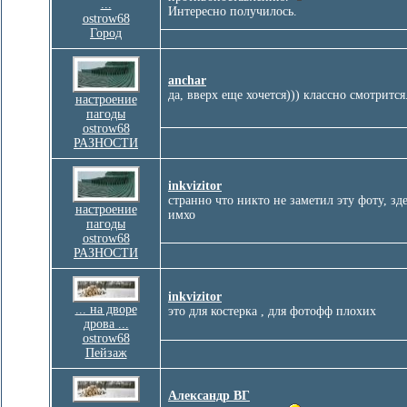
...
Интересно получилось.
ostrow68
Город
anchar
да, вверх еще хочется))) классно смотрится
настроение
пагоды
ostrow68
РАЗНОСТИ
inkvizitor
странно что никто не заметил эту фоту, зд
настроение
имхо
пагоды
ostrow68
РАЗНОСТИ
inkvizitor
... на дворе
это для костерка , для фотофф плохих
дрова ...
ostrow68
Пейзаж
Александр ВГ