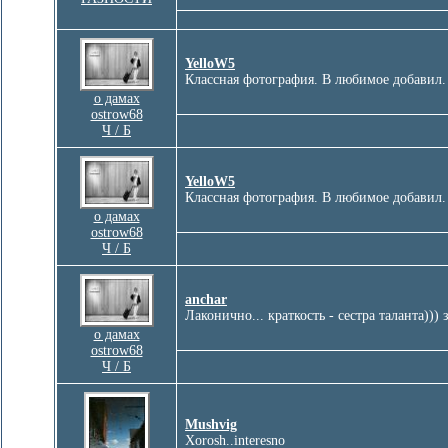
YelloW5
Классная фотография. В любимое добавил.
о дамах
ostrow68
Ч / Б
YelloW5
Классная фотография. В любимое добавил.
о дамах
ostrow68
Ч / Б
anchar
Лаконично... краткость - сестра таланта))) з
о дамах
ostrow68
Ч / Б
Mushvig
Xorosh..interesno