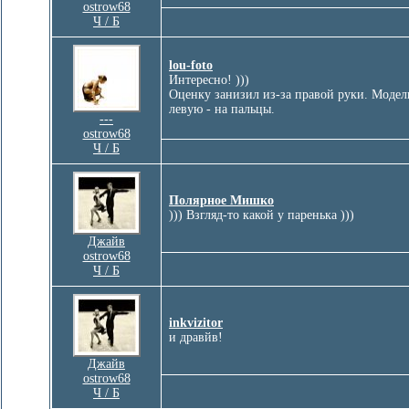
ostrow68
Ч / Б
lou-foto
Интересно! )))
Оценку занизил из-за правой руки. Модели
левую - на пальцы.
---
ostrow68
Ч / Б
Полярное Мишко
))) Взгляд-то какой у паренька )))
Джайв
ostrow68
Ч / Б
inkvizitor
и дравйв!
Джайв
ostrow68
Ч / Б