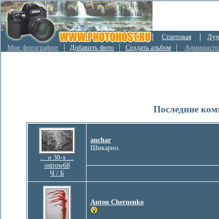
Стартовая
Луч
Мои фотографии
Добавить фото
Создать альбом
Администр
Последние ком
anchar
Шикарно.
... о 30-х ...
ostrow68
Ч / Б
Anton Chernenko